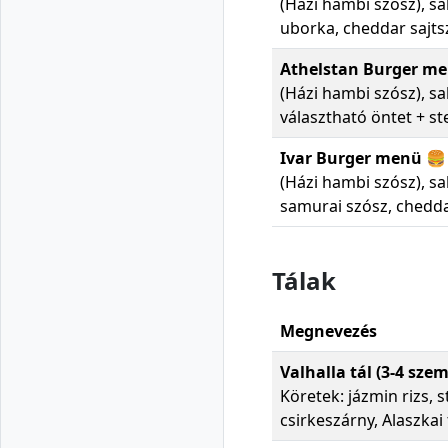
(Házi hambi szósz), sa
uborka, cheddar sajts
Athelstan Burger men
(Házi hambi szósz), sa
választható öntet + s
Ivar Burger menü 🍔
(Házi hambi szósz), s
samurai szósz, chedda
Tálak
Megnevezés
Valhalla tál (3-4 sze
Köretek: jázmin rizs, 
csirkeszárny, Alaszkai 