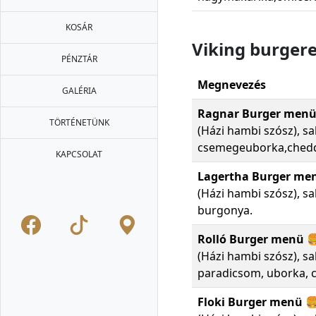
KOSÁR
Viking burger
PÉNZTÁR
Megnevezés
GALÉRIA
Ragnar Burger menü 
TÖRTÉNETÜNK
(Házi hambi szósz), s
csemegeuborka,chedda
KAPCSOLAT
Lagertha Burger menü
(Házi hambi szósz), sa
burgonya.
Rolló Burger menü 🍔
(Házi hambi szósz), sa
paradicsom, uborka, c
Floki Burger menü 🍔