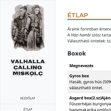
ÉTLAP
Áraink forintban érten
A
Házi hambi szósz
tarta
Választható öntetek: tz
Boxok
Valhalla
Megnevezés
Calling
Miskolc
Gyros box
Hasáb, gyros hús (50%
választható öntet.
Asgard box(2.sz)Aján
KEZDŐLAP
Fűszerhéjas burgonya á
hagymakarika,omlós/mé
ÉTLAP