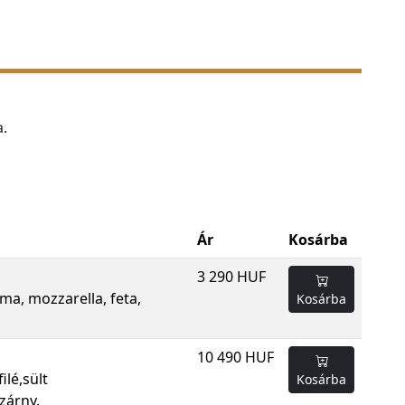
.
Ár
Kosárba
3 290 HUF
ma, mozzarella, feta,
Kosárba
10 490 HUF
ilé,sült
Kosárba
zárny.