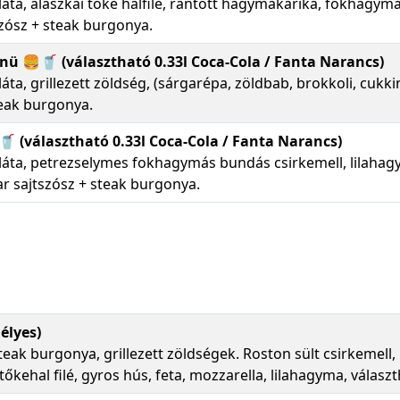
láta, alaszkai tőke halfilé, rántott hagymakarika, fokhagym
zósz + steak burgonya.
ü 🍔🥤 (választható 0.33l Coca-Cola / Fanta Narancs)
láta, grillezett zöldség, (sárgarépa, zöldbab, brokkoli, cukki
teak burgonya.
 (választható 0.33l Coca-Cola / Fanta Narancs)
aláta, petrezselymes fokhagymás bundás csirkemell, lilaha
r sajtszósz + steak burgonya.
mélyes)
steak burgonya, grillezett zöldségek. Roston sült csirkemell
tőkehal filé, gyros hús, feta, mozzarella, lilahagyma, válasz