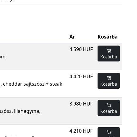
Ár
Kosárba
4 590 HUF
om,
Kosárba
4 420 HUF
a, cheddar sajtszósz + steak
Kosárba
3 980 HUF
szósz, lilahagyma,
Kosárba
4 210 HUF