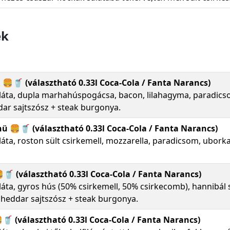
ek
🥤 (választható 0.33l Coca-Cola / Fanta Narancs)
aláta, dupla marhahúspogácsa, bacon, lilahagyma, paradics
r sajtszósz + steak burgonya.
 🍔🥤 (választható 0.33l Coca-Cola / Fanta Narancs)
láta, roston sült csirkemell, mozzarella, paradicsom, ubork
🥤 (választható 0.33l Coca-Cola / Fanta Narancs)
láta, gyros hús (50% csirkemell, 50% csirkecomb), hannibál 
heddar sajtszósz + steak burgonya.
🥤 (választható 0.33l Coca-Cola / Fanta Narancs)