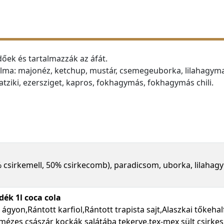
dőek és tartalmazzák az áfát.
lma: majonéz, ketchup, mustár, csemegeuborka, lilahagyma
atziki, ezersziget, kapros, fokhagymás, fokhagymás chili.
 csirkemell, 50% csirkecomb), paradicsom, uborka, lilahagy
dék 1l coca cola
gyon,Rántott karfiol,Rántott trapista sajt,Alaszkai tőkehalf
zes császár kockák salátába tekerve,tex-mex sült csirkes