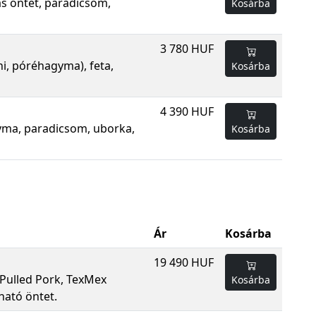
ás öntet, paradicsom,
Kosárba
3 780 HUF
ni, póréhagyma), feta,
Kosárba
4 390 HUF
gyma, paradicsom, uborka,
Kosárba
Ár
Kosárba
19 490 HUF
, Pulled Pork, TexMex
Kosárba
tható öntet.